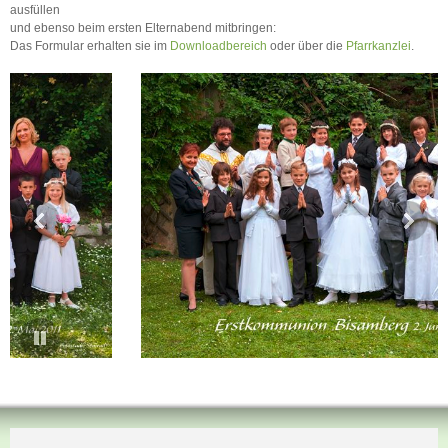
ausfüllen
und ebenso beim ersten Elternabend mitbringen:
Das Formular erhalten sie im
Downloadbereich
oder über die
Pfarrkanzlei
.