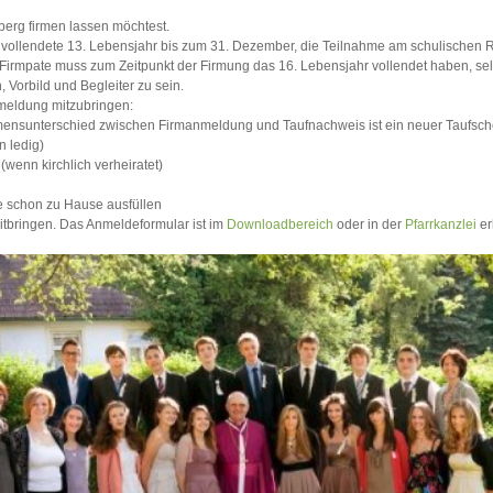
berg firmen lassen möchtest.
s vollendete 13. Lebensjahr bis zum 31. Dezember, die Teilnahme am schulischen Re
/Firmpate muss zum Zeitpunkt der Firmung das 16. Lebensjahr vollendet haben, selb
 Vorbild und Begleiter zu sein.
meldung mitzubringen:
amensunterschied zwischen Firmanmeldung und Taufnachweis ist ein neuer Taufsch
n ledig)
(wenn kirchlich verheiratet)
 schon zu Hause ausfüllen
tbringen. Das Anmeldeformular ist im
Downloadbereich
oder in der
Pfarrkanzlei
erh