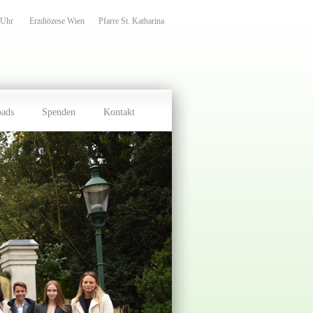
 Uhr
Erzdiözese Wien
Pfarre St. Katharina
oads
Spenden
Kontakt