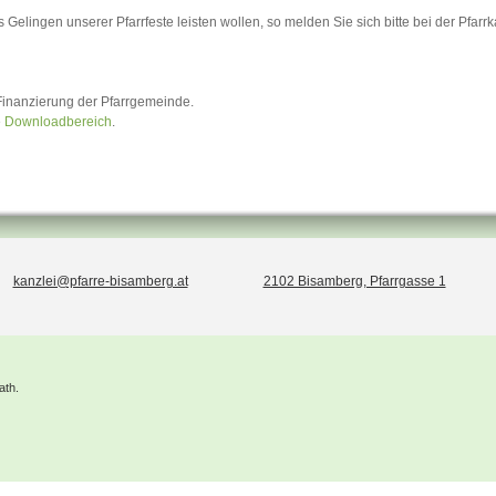
s Gelingen unserer Pfarrfeste leisten wollen, so melden Sie sich bitte bei der Pfarrk
 Finanzierung der Pfarrgemeinde.
e
Downloadbereich
.
kanzlei@pfarre-bisamberg.at
2102 Bisamberg, Pfarrgasse 1
ath.