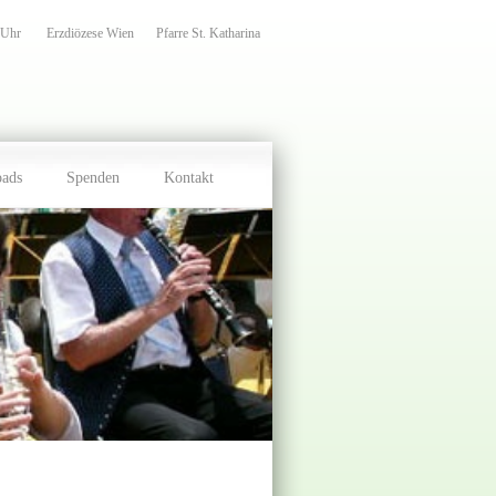
 Uhr
Erzdiözese Wien
Pfarre St. Katharina
oads
Spenden
Kontakt