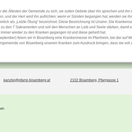
er die Ältesten der Gemeinde zu sich; sie sollen Gebete über ihn sprechen und ihn
en, und der Herr wird ihn aufrichten; wenn er Sünden begangen hat, werden sie ih
ümlich als „Letzte Ölung“ bezeichnet. Diese Bezeichnung ist Unsinn. Die Krankens
zu den 7 Sakramenten und soll den Menschen an Leib und Seele stärken, damit er 
 immer wieder zu den Kranken gegangen ist und diese geheilt hat.
September) feiern wir in Bisamberg eine Krankenmesse im Pfarrheim, bei der auf
 Pfarrgemeinde von Bisamberg unseren Kranken zum Ausdruck bringen, dass sie voll
kanzlei@pfarre-bisamberg.at
2102 Bisamberg, Pfarrgasse 1
ath.